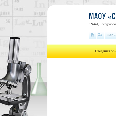
МАОУ «
624441, Свердловска
Напи
Сведения об 