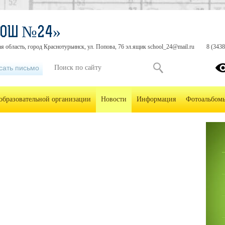
СОШ №24»
я область, город Краснотурьинск, ул. Попова, 76 эл.ящик school_24@mail.ru
8 (3438
сать письмо
образовательной организации
Новости
Информация
Фотоальбом