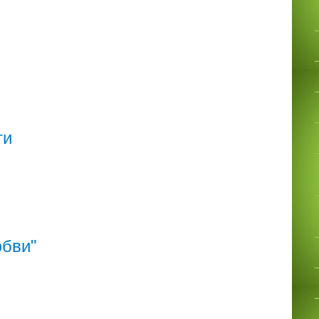
ти
юбви"