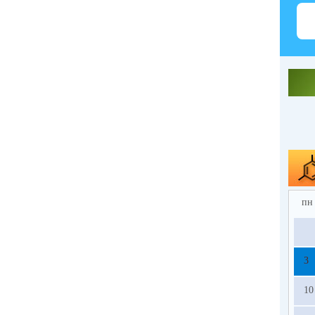
пн
3
10