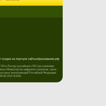
т создан на портале сайтыобразованию.рф
556 в Реестре российского ПО (на основании
иказа Министерства цифрового развития, связи
массовых коммуникаций Российской Федерации
 06.09.2016 №426)