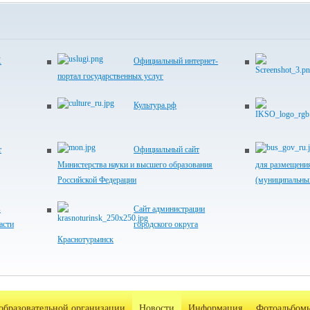
Х
Официальный интернет-
портал государственных услуг
Культура.рф
т
Официальный сайт
Министерства науки и высшего образования
для размещени
Российской Федерации
(муниципальны
в
Сайт администрации
асти
городского округа
Краснотурьинск
образовательной организации
Новости
Информация
Фотоальбом