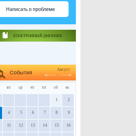
Написать о проблеме
ЭЛЕКТРОННЫЙ ДНЕВНИК
Август
События
вт
ср
чт
пт
сб
вс
1
2
4
5
6
7
8
9
11
12
13
14
15
16