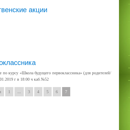
венские акции
оклассника
 по курсу «Школа будущего первоклассника» (для родителей/
01.2019 г в 18:00 ч каб.№52
я
1
...
3
4
5
6
7