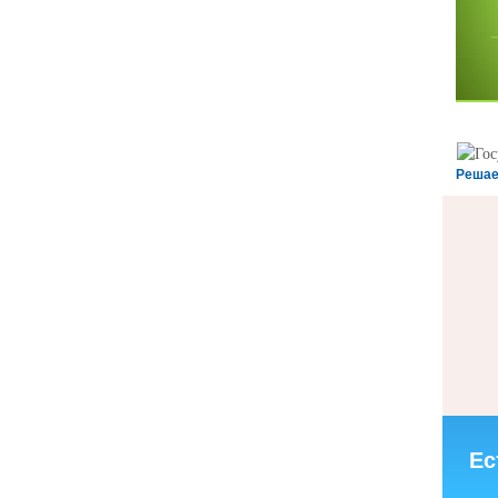
Решае
Ес