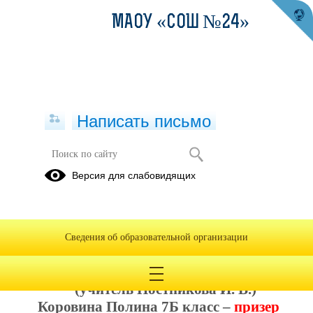
МАОУ «СОШ №24»
Написать письмо
Поздравляем победителя и
Версия для слабовидящих
призеров муниципального этапа
Всероссийской олимпиады
школьников по технологии
Сведения об образовательной организации
24.11.2021
Лагунова Софья 7Б класс –
победитель
(учитель Постникова И. В.)
Коровина Полина 7Б класс –
призер