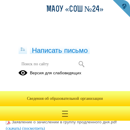
МАОУ «СОШ №24»
Написать письмо
Группа продленного дня
Версия для слабовидящих
Приказ № 261-Д от 03.09.2025 ГПД изм..pdf
(скачать)
(посмотреть)
Приказ 257-Д от 01.09.2025.pdf
(скачать)
(посмотреть)
Сведения об образовательной организации
Приказ об открытии группы продленого дня №277 от
08.09.2025.pdf
(скачать)
(посмотреть)
Договор.pdf
(скачать)
(посмотреть)
Заявление о зачислении в группу продленного дня.pdf
(скачать)
(посмотреть)