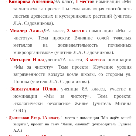
·
Комарова Ангелина,
9А класс,
1 место
в номинации «Мы
за чистоту»
за проект: Пылеулавливающая способность
листьев древесных и кустарниковых растений (учитель
Л.А. Садовникова).
·
Миллер Алиса
,
9А класс,
3 место
в номинации «Мы за
чистоту». Тема проекта: Влияние солей тяжелых
металлов на жизнедеятельность почвенных
микроорганизмов» (учитель Л.А. Садовникова).
·
Мотырев Илья
,
ученик7А класса,
3 место
в номинации
«Мы за чистоту». Тема проекта: Изучение уровня
загрязненности воздуха возле школы, со стороны ул.
Попова (учитель Л.А. Садовникова).
·
Зинятуллина Юлия,
ученица 8А класса, участие в
номинации «Мы за чистоту». Тема проекта:
Экологически безопасное Жильё (учитель Мизина
О.Ю.)
·
Дымшаков Егор, 1А класс,
1 место в номинации "Мы ждём вашей
защиты", проект на тему "Живи, ёлочка!" (руководитель Гуляева
А.А.)