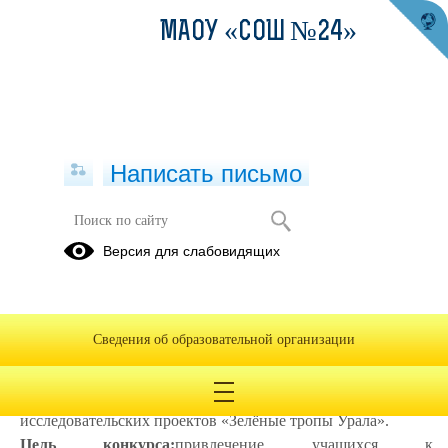
МАОУ «СОШ №24»
Написать письмо
Зеленые тропы Урала
Версия для слабовидящих
10.04.2018
«Зелёные тропы Урала»
Сведения об образовательной организации
07 апреля 2018 года на Станции юных натуралистов ГО
Краснотурьинск при финансовой поддержке ЗАО «Золото
Северного Урала» прошёл 1 окружной конкурс учебно-
исследовательских проектов «Зелёные тропы Урала».
Цель конкурса:
привлечение учащихся к