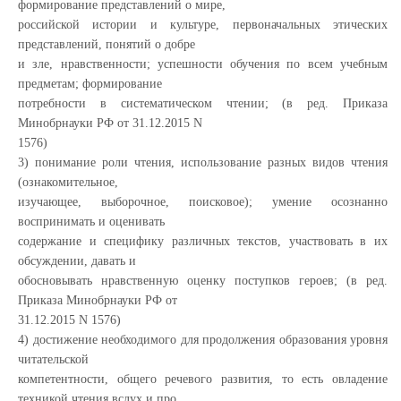
формирование представлений о мире,
российской истории и культуре, первоначальных этических
представлений, понятий о добре
и зле, нравственности; успешности обучения по всем учебным
предметам; формирование
потребности в систематическом чтении; (в ред. Приказа
Минобрнауки РФ от 31.12.2015 N
1576)
3) понимание роли чтения, использование разных видов чтения
(ознакомительное,
изучающее, выборочное, поисковое); умение осознанно
воспринимать и оценивать
содержание и специфику различных текстов, участвовать в их
обсуждении, давать и
обосновывать нравственную оценку поступков героев; (в ред.
Приказа Минобрнауки РФ от
31.12.2015 N 1576)
4) достижение необходимого для продолжения образования уровня
читательской
компетентности, общего речевого развития, то есть овладение
техникой чтения вслух и про