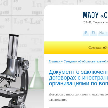
МАОУ «
624441, Свердловска
Напи
Сведения об 
Главная
»
Сведения об образовательной
Документ о заключен
договорах с иностра
организациями по во
Договора с иностранными и междунаро
заключались