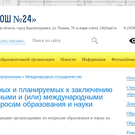
СОШ №24»
я область, город Краснотурьинск, ул. Попова, 76 эл.ящик school_24@mail.ru
8 (3438
сать письмо
образовательной организации
Новости
Информация
Фотоальбом
 организации
»
Международное сотрудничество
Осно
Стру
ных и планируемых к заключению
обра
нными и (или) международными
просам образования и науки
Док
Обр
дными организациями по вопросам образования и науки на
Обра
Руко