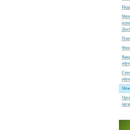
Педа
Мате
осна
Дост
Плат
Фина
Вака
обу
Сти
обу
Межд
Орга
орг