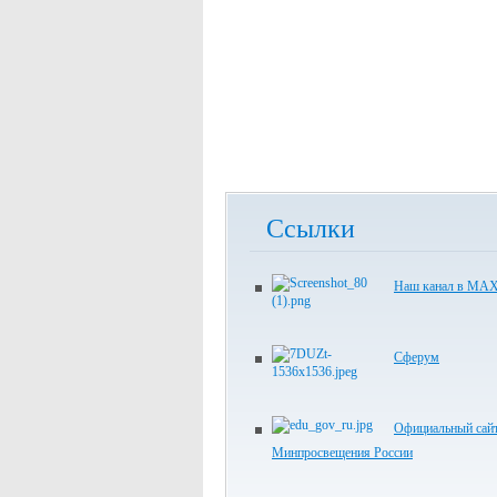
Ссылки
Наш канал в МА
Сферум
Официальный сай
Минпросвещения России