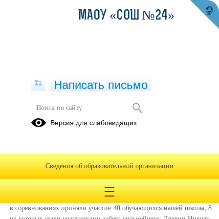
МАОУ «СОШ №24»
Написать письмо
"Лыжня России - 2018"
Версия для слабовидящих
13.02.2018
10 февраля 2018 года на верхней поляне лыжно-спортивного
комплекса прошли соревнования "Лыжня России - 2018". Цель
Сведения об образовательной организации
соревнований - развитие и популяризация лыжного спорта.
Задачи - привлечение молодежи к регулярным занятиям
физической культурой и пропаганда здорового образа жизни.
в соревнованиях приняли участие 40 обучающихся нашей школы, 8
из которых стали участниками забега сильнейших: Лядвин Никита,