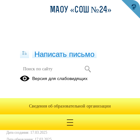
МАОУ «СОШ №24»
Написать письмо
Как не стать жертвой мошенников
Версия для слабовидящих
17.03.2025
https://cloud.mail.ru/public/Tgnm/AtoKWaDEC/
видеоролики/FSB_moshennichestvo_281224.mp4
Сведения об образовательной организации
https://cloud.mail.ru/public/Tgnm/AtoKWaDEC/
видеоролики/FSB_moshennichestvo_281224.mp4
Дата создания: 17.03.2025
Дата обновления: 17.03.2025