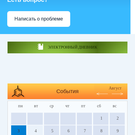
Написать о проблеме
ЭЛЕКТРОННЫЙ ДНЕВНИК
Август
События
пн
вт
ср
чт
пт
сб
вс
1
2
3
4
5
6
7
8
9