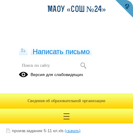
МАОУ «СОШ №24»
Написать письмо
Меню 1-4 и 5-11 классы с 16
Версия для слабовидящих
декабря по 20 декабря
11.12.2024
Сведения об образовательной организации
произв.задание 5-11 кл.xls
(скачать)