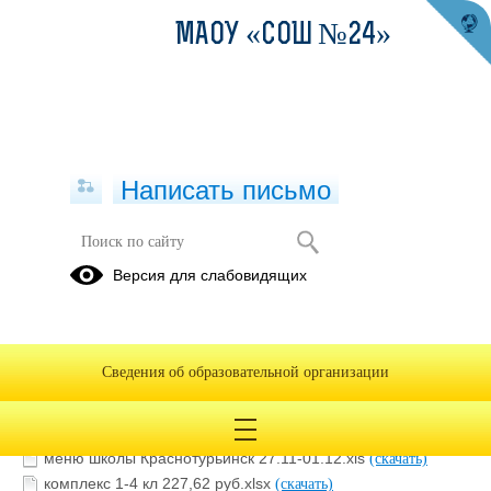
МАОУ «СОШ №24»
Написать письмо
Меню с 1-4 и 5-11 классы с 27
Версия для слабовидящих
ноября по 01 декабря
20.11.2023
Сведения об образовательной организации
меню школы Краснотурьинск 27.11-01.12.xls
(скачать)
комплекс 1-4 кл 227,62 руб.xlsx
(скачать)