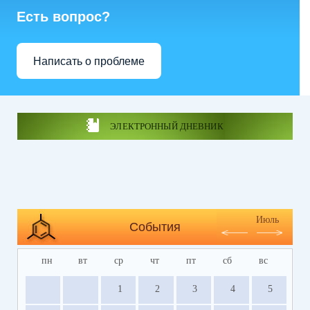
Есть вопрос?
Написать о проблеме
ЭЛЕКТРОННЫЙ ДНЕВНИК
Июль
События
пн
вт
ср
чт
пт
сб
вс
1
2
3
4
5