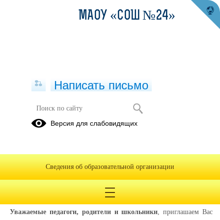
МАОУ «СОШ №24»
Написать письмо
Музей в городе Краснотурьинске,
Версия для слабовидящих
расположенный в доме, где прошли
детские годы русского физика и
электротехника А. С. Попова
Сведения об образовательной организации
14.03.2022
Уважаемые педагоги, родители и школьники
, приглашаем Вас