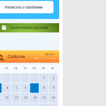
Написать о проблеме
ЭЛЕКТРОННЫЙ ДНЕВНИК
Август
События
вт
ср
чт
пт
сб
вс
1
2
4
5
6
7
8
9
11
12
13
14
15
16