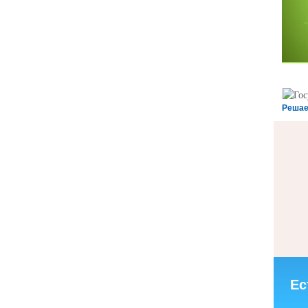
Решае
Ес