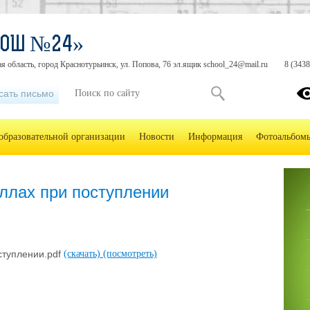
СОШ №24»
я область, город Краснотурьинск, ул. Попова, 76 эл.ящик school_24@mail.ru
8 (3438
сать письмо
образовательной организации
Новости
Информация
Фотоальбом
ллах при поступлении
ступлении.pdf
(скачать)
(посмотреть)