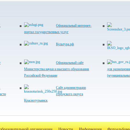
Х
Официальный интернет-
портал государственных услуг
Культура.рф
т
Официальный сайт
Министерства науки и высшего образования
для размещени
Российской Федерации
(муниципальны
в
Сайт администрации
асти
городского округа
Краснотурьинск
образовательной организации
Новости
Информация
Фотоальбом