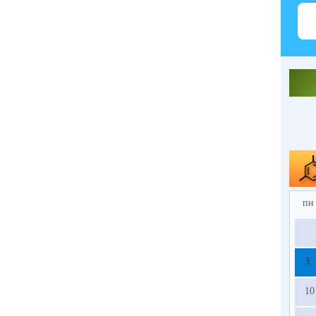
пн
3
10