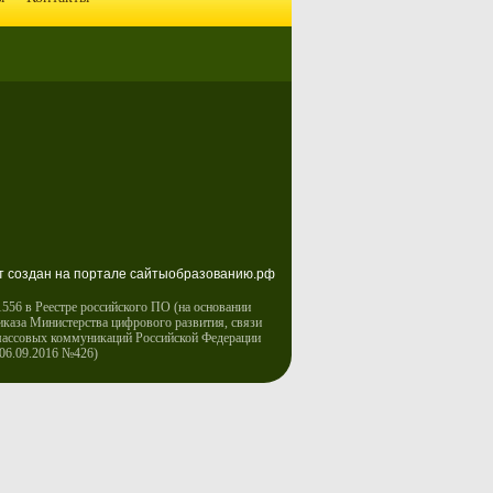
т создан на портале сайтыобразованию.рф
556 в Реестре российского ПО (на основании
иказа Министерства цифрового развития, связи
массовых коммуникаций Российской Федерации
 06.09.2016 №426)