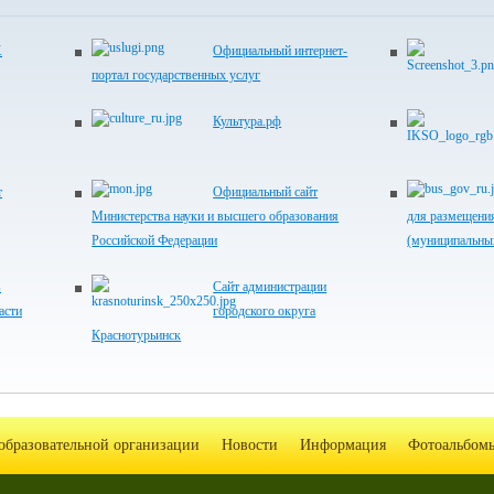
Х
Официальный интернет-
портал государственных услуг
Культура.рф
т
Официальный сайт
Министерства науки и высшего образования
для размещени
Российской Федерации
(муниципальны
в
Сайт администрации
асти
городского округа
Краснотурьинск
образовательной организации
Новости
Информация
Фотоальбом