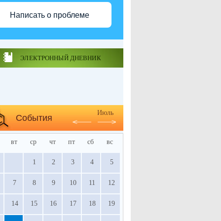
Написать о проблеме
ЭЛЕКТРОННЫЙ ДНЕВНИК
Июль
События
вт
ср
чт
пт
сб
вс
1
2
3
4
5
7
8
9
10
11
12
14
15
16
17
18
19