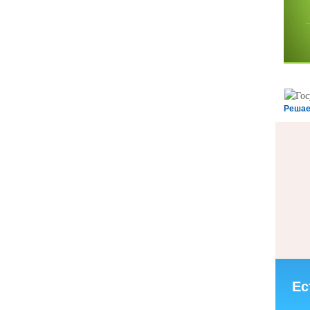
Решае
Ес