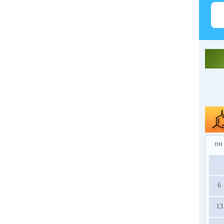
пн
6
13