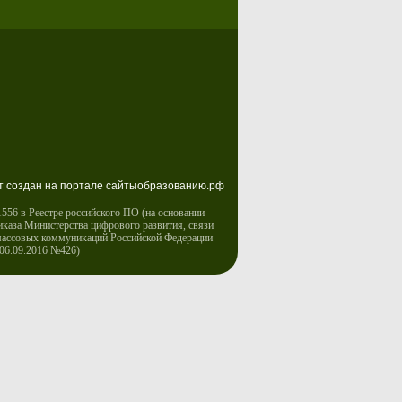
т создан на портале сайтыобразованию.рф
556 в Реестре российского ПО (на основании
иказа Министерства цифрового развития, связи
массовых коммуникаций Российской Федерации
 06.09.2016 №426)