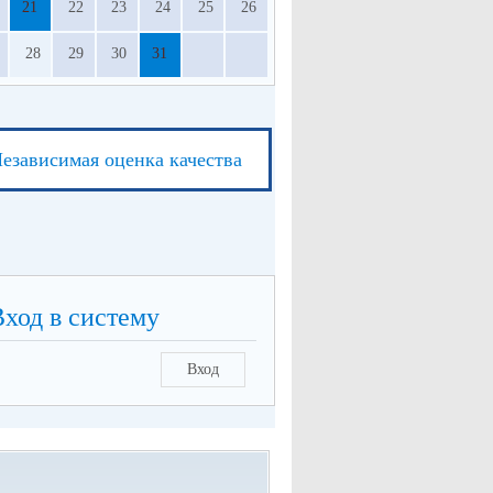
21
22
23
24
25
26
28
29
30
31
езависимая оценка качества
Вход в систему
Вход