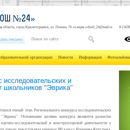
СОШ №24»
я область, город Краснотурьинск, ул. Попова, 76 эл.ящик school_24@mail.ru
8 (3438
сать письмо
образовательной организации
Новости
Информация
Фотоальбом
с исследовательских и
т школьников "Эврика"
остоялся очный этап Регионального конкурса исследовательских
 "Эврика". Основными целями конкурса являются развитие
 научно-исследовательской и конструкторской деятельности у
шу школу представляла ученица 8В класса Корнеева Кристина.