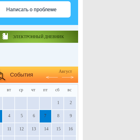
Написать о проблеме
ЭЛЕКТРОННЫЙ ДНЕВНИК
Август
События
вт
ср
чт
пт
сб
вс
1
2
4
5
6
7
8
9
11
12
13
14
15
16