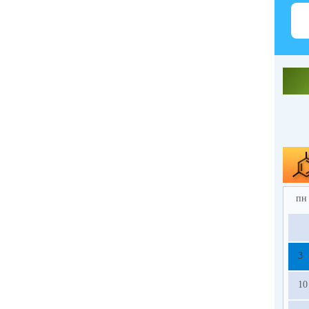
пн
3
10