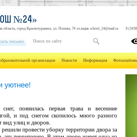
СОШ №24»
я область, город Краснотурьинск, ул. Попова, 76 эл.ящик school_24@mail.ru
8 (3438
сать письмо
образовательной организации
Новости
Информация
Фотоальбом
и уютнее!
 снег, появилась первая трава и весенние
гой, и под снегом скопилось много разного
 вид улиц и дворов.
решили провести уборку территории двора за
ь эту территорию. В этом дворе живет одна из