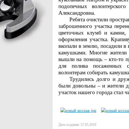
подопечных волонтерского
Александровна.
Ребята очистили простра
заброшенного участка пере
цветочных клумб и камни, 
оформления участка. Крапи
вкопали в землю, посадили в 
камушками. Многие жители д
вышли на помощь – кто-то п
для полива посаженных с
волонтерам собирать камушк
Трудились долго и друж
были довольны – и жители д
участок нашего города стал ч
Дата создания: 27.05.2019