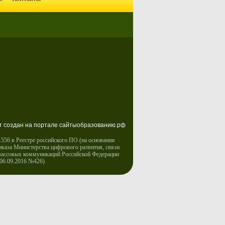
т создан на портале сайтыобразованию.рф
556 в Реестре российского ПО (на основании
иказа Министерства цифрового развития, связи
массовых коммуникаций Российской Федерации
 06.09.2016 №426)