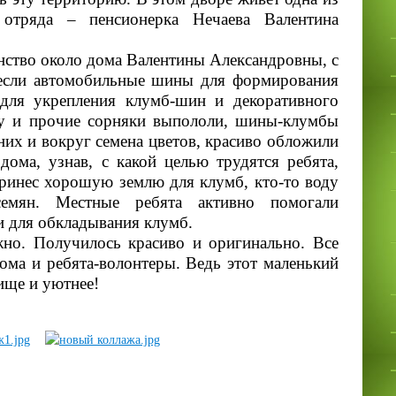
 отряда – пенсионерка Нечаева Валентина
нство около дома Валентины Александровны, с
несли автомобильные шины для формирования
для укрепления клумб-шин и декоративного
ву и прочие сорняки выпололи, шины-клумбы
них и вокруг семена цветов, красиво обложили
ома, узнав, с какой целью трудятся ребята,
ринес хорошую землю для клумб, кто-то воду
емян. Местные ребята активно помогали
и для обкладывания клумб.
но. Получилось красиво и оригинально. Все
ома и ребята-волонтеры. Ведь этот маленький
ище и уютнее!