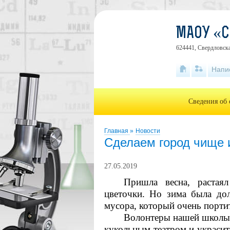
МАОУ «
624441, Свердловска
Напи
Сведения об 
Главная
»
Новости
Сделаем город чище 
27.05.2019
Пришла весна, растаял
цветочки. Но зима была дол
мусора, который очень портит
Волонтеры нашей школы 
кукольным театром и украсит