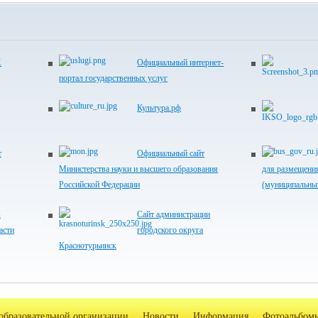
Х
Официальный интернет-
портал государственных услуг
Культура.рф
т
Официальный сайт
Министерства науки и высшего образования
для размещени
Российской Федерации
(муниципальны
в
Сайт администрации
асти
городского округа
Краснотурьинск
образовательной организации
Новости
Информация
Фотоальбом