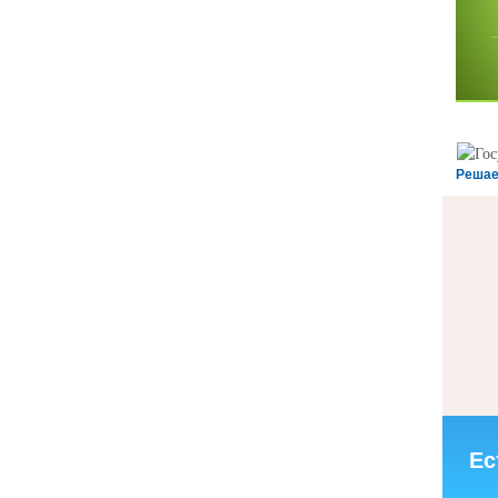
Решае
Ес